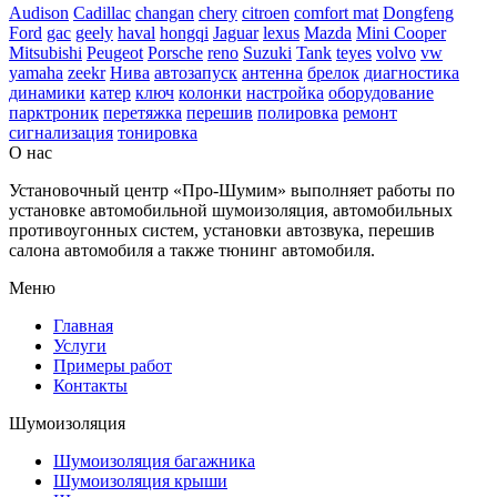
Audison
Cadillac
changan
chery
citroen
comfort mat
Dongfeng
Ford
gac
geely
haval
hongqi
Jaguar
lexus
Mazda
Mini Cooper
Mitsubishi
Peugeot
Porsche
reno
Suzuki
Tank
teyes
volvo
vw
yamaha
zeekr
Нива
автозапуск
антенна
брелок
диагностика
динамики
катер
ключ
колонки
настройка
оборудование
парктроник
перетяжка
перешив
полировка
ремонт
сигнализация
тонировка
О нас
Установочный центр «Про-Шумим» выполняет работы по
установке автомобильной шумоизоляция, автомобильных
противоугонных систем, установки автозвука, перешив
салона автомобиля а также тюнинг автомобиля.
Меню
Главная
Услуги
Примеры работ
Контакты
Шумоизоляция
Шумоизоляция багажника
Шумоизоляция крыши